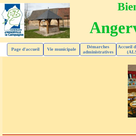
Bien
Angerv
Démarches
Accueil d
Page d'accueil
Vie municipale
administratives
(AL