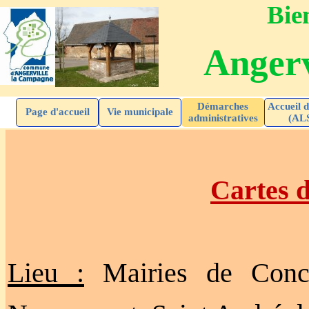
Bien
Angerv
Démarches
Accueil d
Page d'accueil
Vie municipale
administratives
(AL
Cartes d
Lieu :
Mairies de Conch