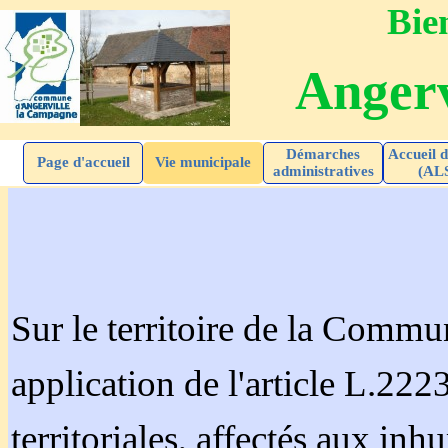
Bien
Angerv
Démarches
Accueil d
Page d'accueil
Vie municipale
administratives
(AL
Sur le territoire de la Comm
application de l'article L.222
territoriales, affectés aux inh