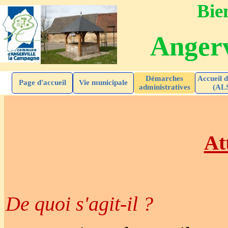
Bien
Angerv
Démarches
Accueil d
Page d'accueil
Vie municipale
administratives
(AL
At
De quoi s'agit-il ?